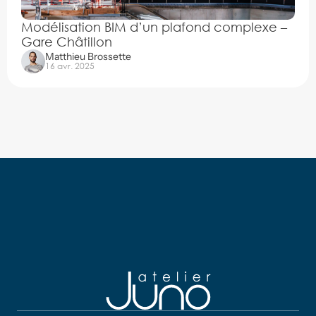
Modélisation BIM d’un plafond complexe – 
Gare Châtillon
Matthieu Brossette
16 avr. 2025